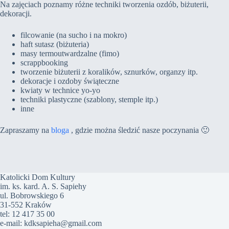
Na zajęciach poznamy różne techniki tworzenia ozdób, biżuterii,
dekoracji.
filcowanie (na sucho i na mokro)
haft sutasz (biżuteria)
masy termoutwardzalne (fimo)
scrappbooking
tworzenie biżuterii z koralików, sznurków, organzy itp.
dekoracje i ozdoby świąteczne
kwiaty w technice yo-yo
techniki plastyczne (szablony, stemple itp.)
inne
Zapraszamy na
bloga
, gdzie można śledzić nasze poczynania 🙂
Katolicki Dom Kultury
im. ks. kard. A. S. Sapiehy
ul. Bobrowskiego 6
31-552 Kraków
tel: 12 417 35 00
e-mail: kdksapieha@gmail.com