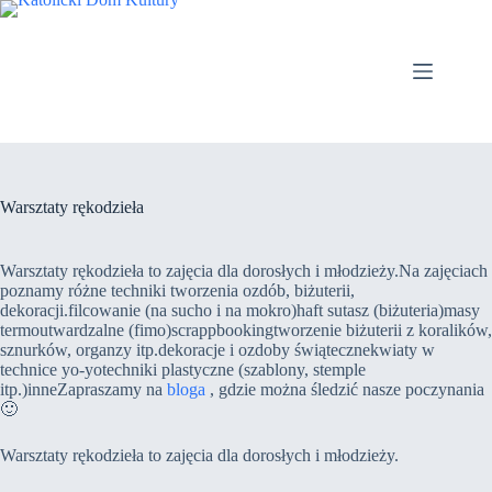
Przejdź
do
treści
Warsztaty rękodzieła
Warsztaty rękodzieła to zajęcia dla dorosłych i młodzieży.Na zajęciach
poznamy różne techniki tworzenia ozdób, biżuterii,
dekoracji.filcowanie (na sucho i na mokro)haft sutasz (biżuteria)masy
termoutwardzalne (fimo)scrappbookingtworzenie biżuterii z koralików,
sznurków, organzy itp.dekoracje i ozdoby świątecznekwiaty w
technice yo-yotechniki plastyczne (szablony, stemple
itp.)inneZapraszamy na
bloga
, gdzie można śledzić nasze poczynania
🙂
Warsztaty rękodzieła to zajęcia dla dorosłych i młodzieży.