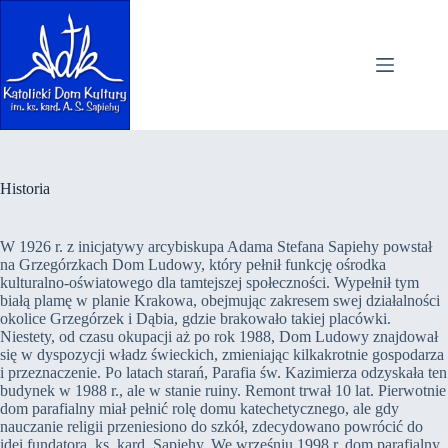
Przejdź
do
treści
Historia
W 1926 r. z inicjatywy arcybiskupa Adama Stefana Sapiehy powstał
na Grzegórzkach Dom Ludowy, który pełnił funkcję ośrodka
kulturalno-oświatowego dla tamtejszej społeczności. Wypełnił tym
białą plamę w planie Krakowa, obejmując zakresem swej działalności
okolice Grzegórzek i Dąbia, gdzie brakowało takiej placówki.
Niestety, od czasu okupacji aż po rok 1988, Dom Ludowy znajdował
się w dyspozycji władz świeckich, zmieniając kilkakrotnie gospodarza
i przeznaczenie. Po latach starań, Parafia św. Kazimierza odzyskała ten
budynek w 1988 r., ale w stanie ruiny. Remont trwał 10 lat. Pierwotnie
dom parafialny miał pełnić rolę domu katechetycznego, ale gdy
nauczanie religii przeniesiono do szkół, zdecydowano powrócić do
idei fundatora, ks. kard. Sapiehy. We wrześniu 1998 r. dom parafialny