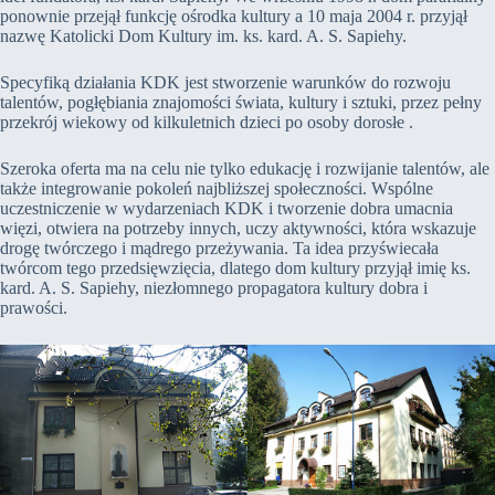
ponownie przejął funkcję ośrodka kultury a 10 maja 2004 r. przyjął
nazwę Katolicki Dom Kultury im. ks. kard. A. S. Sapiehy.
Specyfiką działania KDK jest stworzenie warunków do rozwoju
talentów, pogłębiania znajomości świata, kultury i sztuki, przez pełny
przekrój wiekowy od kilkuletnich dzieci po osoby dorosłe .
Szeroka oferta ma na celu nie tylko edukację i rozwijanie talentów, ale
także integrowanie pokoleń najbliższej społeczności. Wspólne
uczestniczenie w wydarzeniach KDK i tworzenie dobra umacnia
więzi, otwiera na potrzeby innych, uczy aktywności, która wskazuje
drogę twórczego i mądrego przeżywania. Ta idea przyświecała
twórcom tego przedsięwzięcia, dlatego dom kultury przyjął imię ks.
kard. A. S. Sapiehy, niezłomnego propagatora kultury dobra i
prawości.