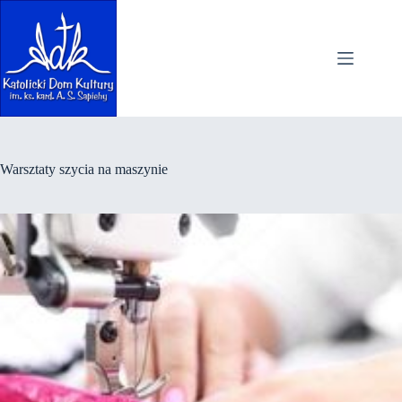
Przejdź
do
treści
Warsztaty szycia na maszynie