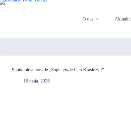
Przejdź
do
treści
O nas
Aktualno
Spotkanie autorskie „Sapiehowie i ich Krasiczyn”
16 maja, 2026