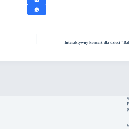
Interaktywny koncert dla dzieci "Ba
S
P
p
W