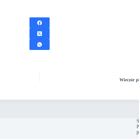
Wieczór pi
S
P
p