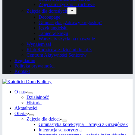
Zajęcia muzyczno – ruchowe
Zajęcia dla dorosłych
Decoupage
Gimnastyka „Zdrowy kręgosłup”
Język angielski
Taniec w kręgu
Warsztaty szycia na maszynie
Wynajem sal
Klub Rodziców z dziećmi do lat 3
Centrum Aktywności Seniorów
Regulamin
Polityka prywatności
Kontakt
O nas
Działalność
Historia
Aktualności
Oferta
Zajęcia dla dzieci
Gimnastyka korekcyjna – Smyki z Grzegórzek
Integracja sensoryczna