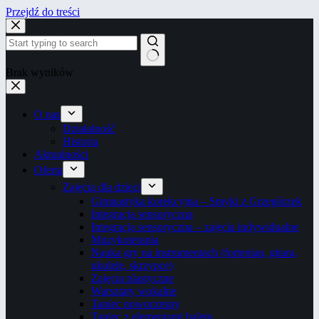
Przejdź do treści
Brak wyników
O nas
Działalność
Historia
Aktualności
Oferta
Zajęcia dla dzieci
Gimnastyka korekcyjna – Smyki z Grzegórzek
Integracja sensoryczna
Integracja sensoryczna – zajęcia indywidualne
Muzykoterapia
Nauka gry na instrumentach (fortepian, gitara,
ukulele, skrzypce)
Zajęcia plastyczne
Warsztaty wokalne
Taniec nowoczesny
Taniec z elementami baletu