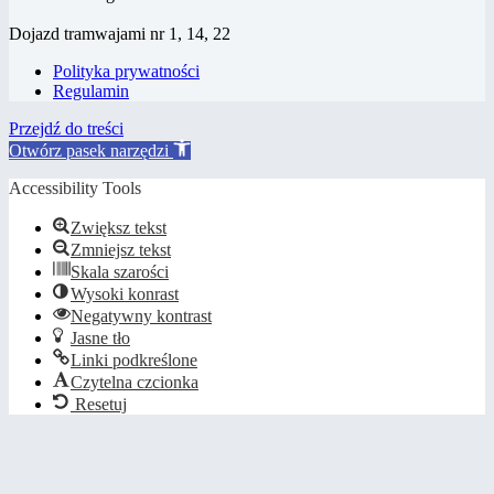
Dojazd tramwajami nr 1, 14, 22
Polityka prywatności
Regulamin
Przejdź do treści
Otwórz pasek narzędzi
Accessibility Tools
Zwiększ tekst
Zmniejsz tekst
Skala szarości
Wysoki konrast
Negatywny kontrast
Jasne tło
Linki podkreślone
Czytelna czcionka
Resetuj