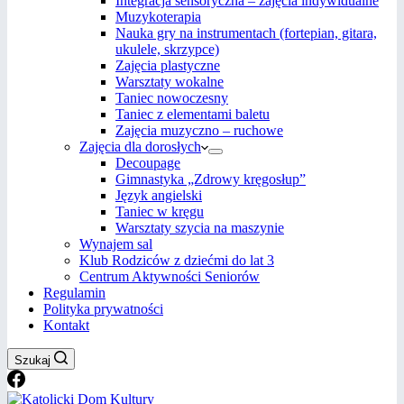
Integracja sensoryczna – zajęcia indywidualne
Muzykoterapia
Nauka gry na instrumentach (fortepian, gitara,
ukulele, skrzypce)
Zajęcia plastyczne
Warsztaty wokalne
Taniec nowoczesny
Taniec z elementami baletu
Zajęcia muzyczno – ruchowe
Zajęcia dla dorosłych
Decoupage
Gimnastyka „Zdrowy kręgosłup”
Język angielski
Taniec w kręgu
Warsztaty szycia na maszynie
Wynajem sal
Klub Rodziców z dziećmi do lat 3
Centrum Aktywności Seniorów
Regulamin
Polityka prywatności
Kontakt
Szukaj