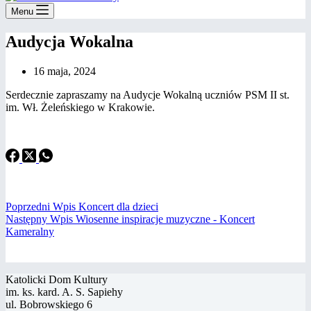
Menu
Audycja Wokalna
16 maja, 2024
Serdecznie zapraszamy na Audycje Wokalną uczniów PSM II st.
im. Wł. Żeleńskiego w Krakowie.
Poprzedni
Wpis
Koncert dla dzieci
Następny
Wpis
Wiosenne inspiracje muzyczne - Koncert
Kameralny
Katolicki Dom Kultury
im. ks. kard. A. S. Sapiehy
ul. Bobrowskiego 6