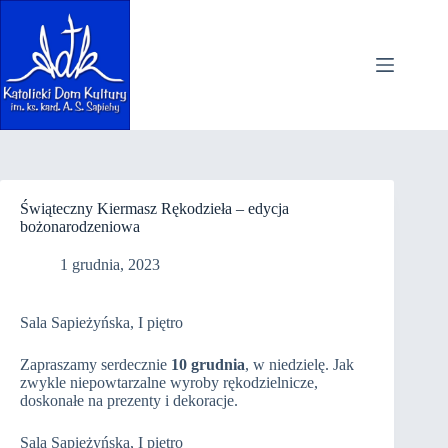
Przejdź
do
treści
Świąteczny Kiermasz Rękodzieła – edycja
bożonarodzeniowa
1 grudnia, 2023
Sala Sapieżyńska, I piętro
Zapraszamy serdecznie
10 grudnia
, w niedzielę. Jak
zwykle niepowtarzalne wyroby rękodzielnicze,
doskonałe na prezenty i dekoracje.
Sala Sapieżyńska, I piętro