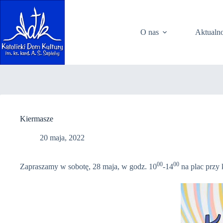
Przejdź
do
treści
O nas
Aktualno
Kiermasze
20 maja, 2022
00
00
Zapraszamy w sobotę, 28 maja, w godz. 10
-14
na plac przy 