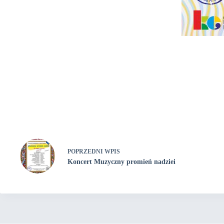
POPRZEDNI
WPIS
Koncert Muzyczny promień nadziei