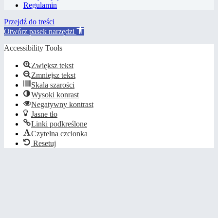
Regulamin
Przejdź do treści
Otwórz pasek narzędzi
Accessibility Tools
Zwiększ tekst
Zmniejsz tekst
Skala szarości
Wysoki konrast
Negatywny kontrast
Jasne tło
Linki podkreślone
Czytelna czcionka
Resetuj