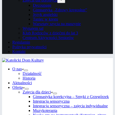
Zajęcia dla dorosłych
Decoupage
Gimnastyka „Zdrowy kręgosłup”
Język angielski
Taniec w kręgu
Warsztaty szycia na maszynie
Wynajem sal
Klub Rodziców z dziećmi do lat 3
Centrum Aktywności Seniorów
Regulamin
Polityka prywatności
Kontakt
O nas
Działalność
Historia
Aktualności
Oferta
Zajęcia dla dzieci
Gimnastyka korekcyjna – Smyki z Grzegórzek
Integracja sensoryczna
Integracja sensoryczna – zajęcia indywidualne
Muzykoterapia