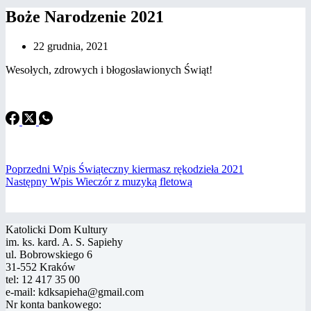
Boże Narodzenie 2021
22 grudnia, 2021
Wesołych, zdrowych i błogosławionych Świąt!
Poprzedni
Wpis
Świąteczny kiermasz rękodzieła 2021
Następny
Wpis
Wieczór z muzyką fletową
Katolicki Dom Kultury
im. ks. kard. A. S. Sapiehy
ul. Bobrowskiego 6
31-552 Kraków
tel: 12 417 35 00
e-mail: kdksapieha@gmail.com
Nr konta bankowego: