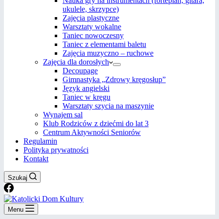
Nauka gry na instrumentach (fortepian, gitara,
ukulele, skrzypce)
Zajęcia plastyczne
Warsztaty wokalne
Taniec nowoczesny
Taniec z elementami baletu
Zajęcia muzyczno – ruchowe
Zajęcia dla dorosłych
Decoupage
Gimnastyka „Zdrowy kręgosłup”
Język angielski
Taniec w kręgu
Warsztaty szycia na maszynie
Wynajem sal
Klub Rodziców z dziećmi do lat 3
Centrum Aktywności Seniorów
Regulamin
Polityka prywatności
Kontakt
Szukaj
Menu