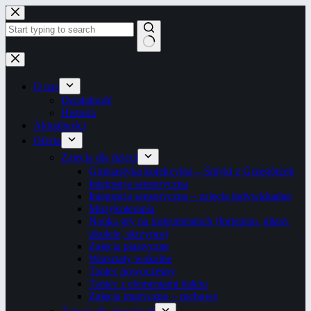
Przejdź
do
treści
Brak
wyników
O nas
Działalność
Historia
Aktualności
Oferta
Zajęcia dla dzieci
Gimnastyka korekcyjna – Smyki z Grzegórzek
Integracja sensoryczna
Integracja sensoryczna – zajęcia indywidualne
Muzykoterapia
Nauka gry na instrumentach (fortepian, gitara,
ukulele, skrzypce)
Zajęcia plastyczne
Warsztaty wokalne
Taniec nowoczesny
Taniec z elementami baletu
Zajęcia muzyczno – ruchowe