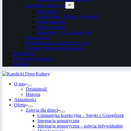
Zajęcia dla dorosłych
Decoupage
Gimnastyka „Zdrowy kręgosłup”
Język angielski
Taniec w kręgu
Warsztaty szycia na maszynie
Wynajem sal
Klub Rodziców z dziećmi do lat 3
Centrum Aktywności Seniorów
Regulamin
Polityka prywatności
Kontakt
O nas
Działalność
Historia
Aktualności
Oferta
Zajęcia dla dzieci
Gimnastyka korekcyjna – Smyki z Grzegórzek
Integracja sensoryczna
Integracja sensoryczna – zajęcia indywidualne