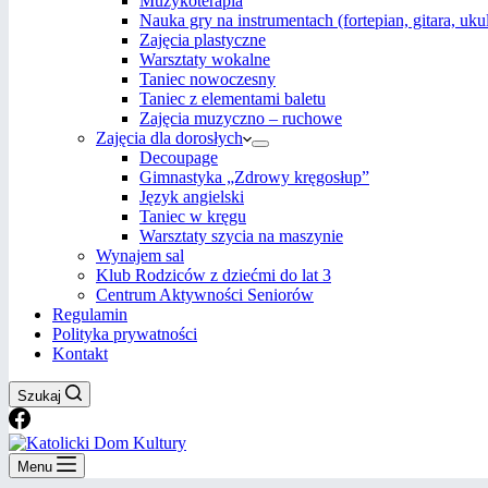
Muzykoterapia
Nauka gry na instrumentach (fortepian, gitara, uku
Zajęcia plastyczne
Warsztaty wokalne
Taniec nowoczesny
Taniec z elementami baletu
Zajęcia muzyczno – ruchowe
Zajęcia dla dorosłych
Decoupage
Gimnastyka „Zdrowy kręgosłup”
Język angielski
Taniec w kręgu
Warsztaty szycia na maszynie
Wynajem sal
Klub Rodziców z dziećmi do lat 3
Centrum Aktywności Seniorów
Regulamin
Polityka prywatności
Kontakt
Szukaj
Menu