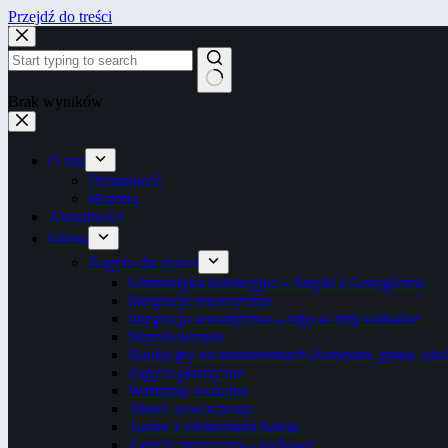
Przejdź do treści
Brak wyników
O nas
Działalność
Historia
Aktualności
Oferta
Zajęcia dla dzieci
Gimnastyka korekcyjna – Smyki z Grzegórzek
Integracja sensoryczna
Integracja sensoryczna – zajęcia indywidualne
Muzykoterapia
Nauka gry na instrumentach (fortepian, gitara, uku
Zajęcia plastyczne
Warsztaty wokalne
Taniec nowoczesny
Taniec z elementami baletu
Zajęcia muzyczno – ruchowe