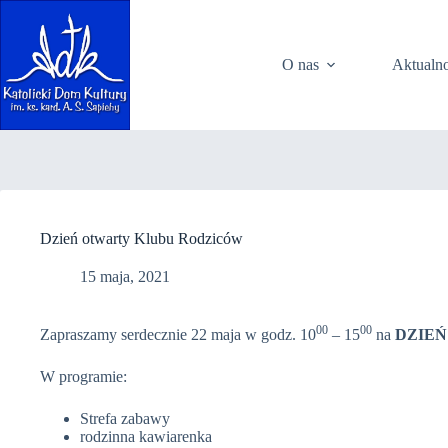
Przejdź
do
treści
O nas
Aktualno
Dzień otwarty Klubu Rodziców
15 maja, 2021
00
00
Zapraszamy serdecznie 22 maja w godz. 10
– 15
na
DZIE
W programie:
Strefa zabawy
rodzinna kawiarenka