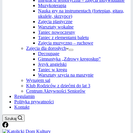
Integracja sensoryczna – zajęcia indywidualne
Muzykoterapia
Nauka gry na instrumentach (fortepian, gitara,
ukulele, skrzypce)
Zajęcia plastyczne
Warsztaty wokalne
Taniec nowoczesny
Taniec z elementami baletu
Zajęcia muzyczno – ruchowe
Zajęcia dla dorosłych
Decoupage
Gimnastyka „Zdrowy kręgosłup”
Język angielski
Taniec w kręgu
Warsztaty szycia na maszynie
Wynajem sal
Klub Rodziców z dziećmi do lat 3
Centrum Aktywności Seniorów
Regulamin
Polityka prywatności
Kontakt
Szukaj