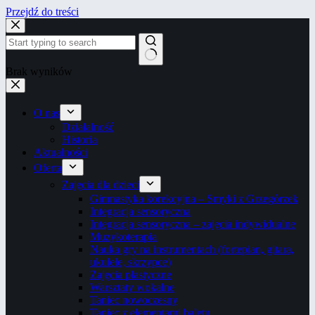
Przejdź do treści
Brak wyników
O nas
Działalność
Historia
Aktualności
Oferta
Zajęcia dla dzieci
Gimnastyka korekcyjna – Smyki z Grzegórzek
Integracja sensoryczna
Integracja sensoryczna – zajęcia indywidualne
Muzykoterapia
Nauka gry na instrumentach (fortepian, gitara,
ukulele, skrzypce)
Zajęcia plastyczne
Warsztaty wokalne
Taniec nowoczesny
Taniec z elementami baletu