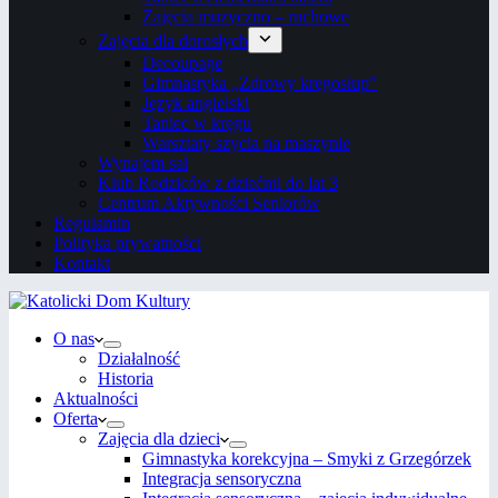
Zajęcia muzyczno – ruchowe
Zajęcia dla dorosłych
Decoupage
Gimnastyka „Zdrowy kręgosłup”
Język angielski
Taniec w kręgu
Warsztaty szycia na maszynie
Wynajem sal
Klub Rodziców z dziećmi do lat 3
Centrum Aktywności Seniorów
Regulamin
Polityka prywatności
Kontakt
O nas
Działalność
Historia
Aktualności
Oferta
Zajęcia dla dzieci
Gimnastyka korekcyjna – Smyki z Grzegórzek
Integracja sensoryczna