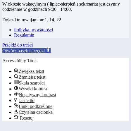
W okresie wakacyjnym ( lipiec-sierpień ) sekretariat jest czynny
codziennie w godzinach 9:00 - 14:00.
Dojazd tramwajami nr 1, 14, 22
Polityka prywatności
Regulamin
Przejdź do treści
Otwórz pasek narzędzi
Accessibility Tools
Zwiększ tekst
Zmniejsz tekst
Skala szarości
Wysoki konrast
Negatywny kontrast
Jasne tło
Linki podkreślone
Czytelna czcionka
Resetuj